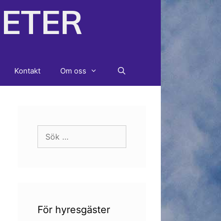
HETER
Kontakt
Om oss
Sök
efter:
För hyresgäster