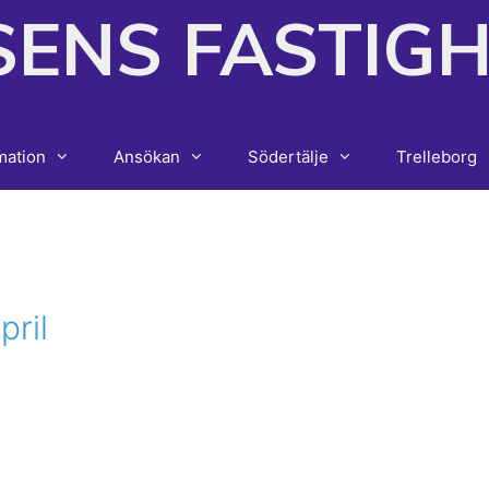
SENS FASTIG
mation
Ansökan
Södertälje
Trelleborg
pril