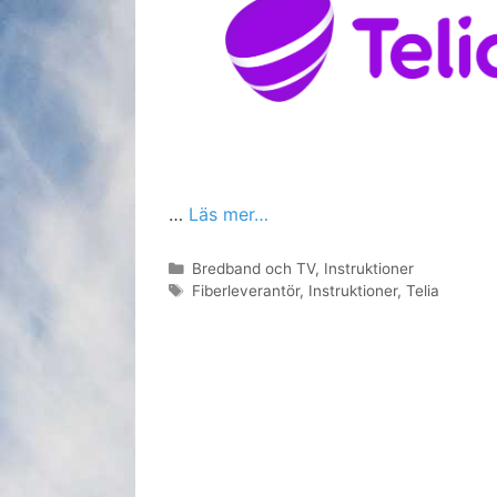
…
Läs mer…
Kategorier
Bredband och TV
,
Instruktioner
Etiketter
Fiberleverantör
,
Instruktioner
,
Telia