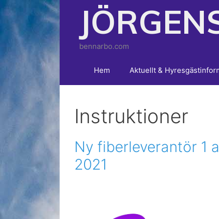
Hoppa
JÖRGEN
till
innehåll
bennarbo.com
Hem
Aktuellt & Hyresgästinfor
Instruktioner
Ny fiberleverantör 1 a
2021