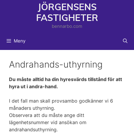
Hoppa
JÖRGENSENS
till
FASTIGHETER
innehåll
bennarbo.com
Meny
Andrahands-uthyrning
Du måste alltid ha din hyresvärds tillstånd för att
hyra ut i andra-hand.
I det fall man skall provsambo godkänner vi 6
månaders uthyrning.
Observera att du måste ange ditt
lägenhetsnummer vid ansökan om
andrahandsuthyrning.