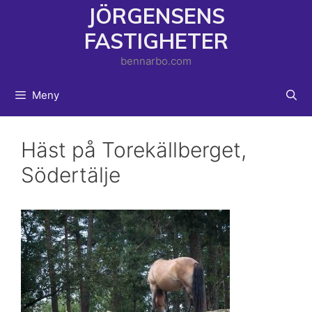
Hoppa
JÖRGENSENS
till
FASTIGHETER
innehåll
bennarbo.com
Meny
Häst på Torekällberget,
Södertälje